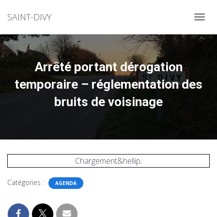
SAINT-DIVY
OUVRI
Arrêté portant dérogation
temporaire – réglementation des
bruits de voisinage
Chargement&hellip;
Catégories :
AGENDA