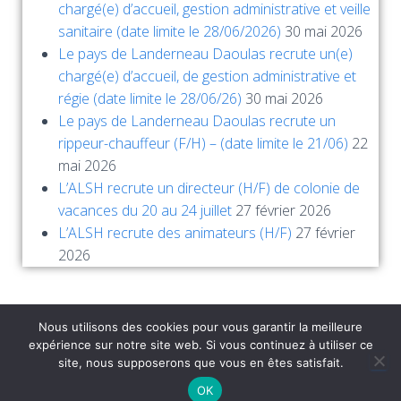
chargé(e) d’accueil, gestion administrative et veille
sanitaire (date limite le 28/06/2026)
30 mai 2026
Le pays de Landerneau Daoulas recrute un(e)
chargé(e) d’accueil, de gestion administrative et
régie (date limite le 28/06/26)
30 mai 2026
Le pays de Landerneau Daoulas recrute un
rippeur-chauffeur (F/H) – (date limite le 21/06)
22
mai 2026
L’ALSH recrute un directeur (H/F) de colonie de
vacances du 20 au 24 juillet
27 février 2026
L’ALSH recrute des animateurs (H/F)
27 février
2026
Nous utilisons des cookies pour vous garantir la meilleure
expérience sur notre site web. Si vous continuez à utiliser ce
site, nous supposerons que vous en êtes satisfait.
Hestia | Développé par
ThemeIsle
OK