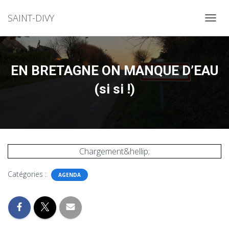
SAINT-DIVY
OUVRI
EN BRETAGNE ON MANQUE D’EAU
(si si !)
Chargement&hellip;
Catégories :
AGENDA