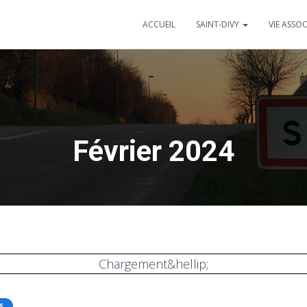
ACCUEIL
SAINT-DIVY
VIE ASSO
Février 2024
Chargement&hellip;
S