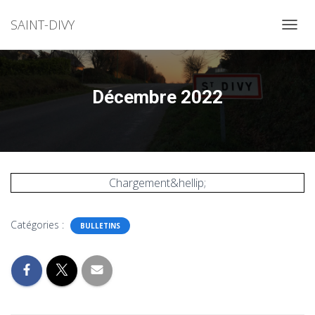
SAINT-DIVY
OUVRI
Décembre 2022
Chargement&hellip;
Catégories :
BULLETINS