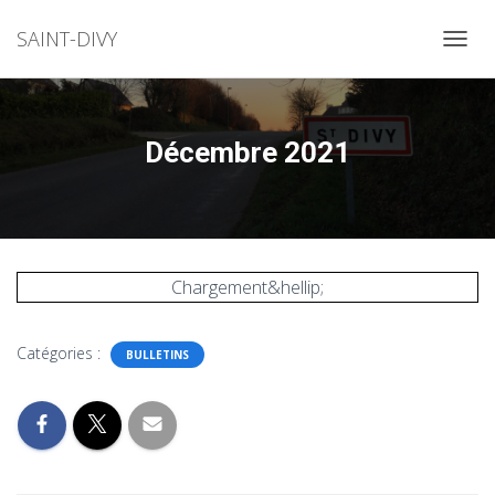
SAINT-DIVY
OUVRI
Décembre 2021
Chargement&hellip;
Catégories :
BULLETINS