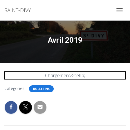
SAINT-DIVY
OUVRI
Avril 2019
Chargement&hellip;
Catégories :
BULLETINS